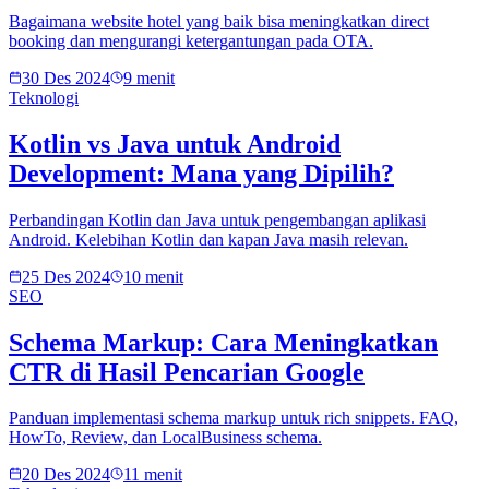
Bagaimana website hotel yang baik bisa meningkatkan direct
booking dan mengurangi ketergantungan pada OTA.
30 Des 2024
9 menit
Teknologi
Kotlin vs Java untuk Android
Development: Mana yang Dipilih?
Perbandingan Kotlin dan Java untuk pengembangan aplikasi
Android. Kelebihan Kotlin dan kapan Java masih relevan.
25 Des 2024
10 menit
SEO
Schema Markup: Cara Meningkatkan
CTR di Hasil Pencarian Google
Panduan implementasi schema markup untuk rich snippets. FAQ,
HowTo, Review, dan LocalBusiness schema.
20 Des 2024
11 menit