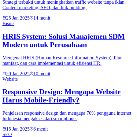
Strategi terbukti untuk meningkatkan traffic website tanpa iklan.
Content marketing, SEO, dan link building.
25 Jan 2025
14 menit
Bisnis
HRIS System: Solusi Manajemen SDM
Modern untuk Perusahaan
Mengenal HRIS (Human Resource Information System): fitur,
manfaat, dan cara implementasi untuk efisiensi HR.
20 Jan 2025
10 menit
Website
Responsive Design: Mengapa Website
Harus Mobile-Friendly?
Penjelasan responsive design dan mengapa 70% pengguna internet
Indonesia mengakses dari smartphone.
15 Jan 2025
6 menit
SEO