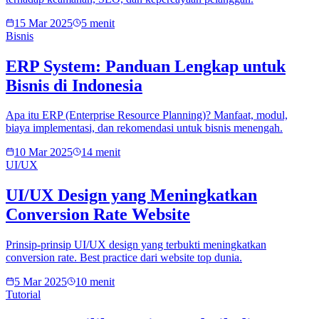
15 Mar 2025
5 menit
Bisnis
ERP System: Panduan Lengkap untuk
Bisnis di Indonesia
Apa itu ERP (Enterprise Resource Planning)? Manfaat, modul,
biaya implementasi, dan rekomendasi untuk bisnis menengah.
10 Mar 2025
14 menit
UI/UX
UI/UX Design yang Meningkatkan
Conversion Rate Website
Prinsip-prinsip UI/UX design yang terbukti meningkatkan
conversion rate. Best practice dari website top dunia.
5 Mar 2025
10 menit
Tutorial