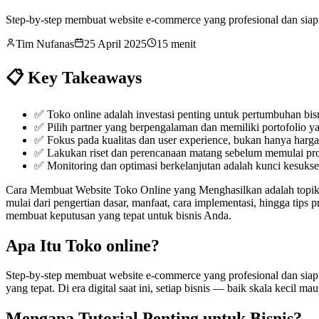
Step-by-step membuat website e-commerce yang profesional dan siap
Tim Nufanas
25 April 2025
15 menit
📋 Key Takeaways
✅
Toko online adalah investasi penting untuk pertumbuhan bisn
✅
Pilih partner yang berpengalaman dan memiliki portofolio y
✅
Fokus pada kualitas dan user experience, bukan hanya harg
✅
Lakukan riset dan perencanaan matang sebelum memulai pro
✅
Monitoring dan optimasi berkelanjutan adalah kunci kesuks
Cara Membuat Website Toko Online yang Menghasilkan adalah topik ya
mulai dari pengertian dasar, manfaat, cara implementasi, hingga tip
membuat keputusan yang tepat untuk bisnis Anda.
Apa Itu Toko online?
Step-by-step membuat website e-commerce yang profesional dan sia
yang tepat. Di era digital saat ini, setiap bisnis — baik skala keci
Mengapa Tutorial Penting untuk Bisnis?