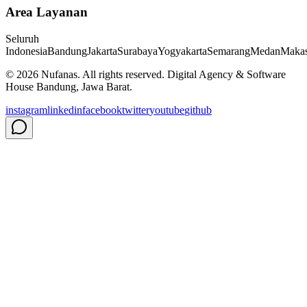
Area Layanan
Seluruh
Indonesia
Bandung
Jakarta
Surabaya
Yogyakarta
Semarang
Medan
Makas
©
2026
Nufanas
. All rights reserved. Digital Agency & Software
House Bandung, Jawa Barat.
instagram
linkedin
facebook
twitter
youtube
github