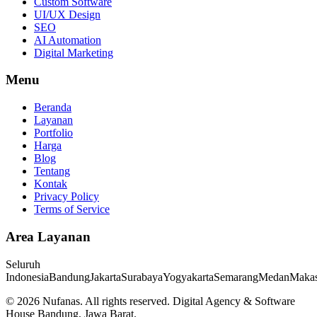
Custom Software
UI/UX Design
SEO
AI Automation
Digital Marketing
Menu
Beranda
Layanan
Portfolio
Harga
Blog
Tentang
Kontak
Privacy Policy
Terms of Service
Area Layanan
Seluruh
Indonesia
Bandung
Jakarta
Surabaya
Yogyakarta
Semarang
Medan
Makas
©
2026
Nufanas
. All rights reserved. Digital Agency & Software
House Bandung, Jawa Barat.