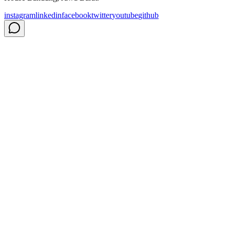
instagram
linkedin
facebook
twitter
youtube
github