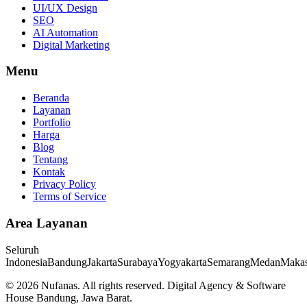
UI/UX Design
SEO
AI Automation
Digital Marketing
Menu
Beranda
Layanan
Portfolio
Harga
Blog
Tentang
Kontak
Privacy Policy
Terms of Service
Area Layanan
Seluruh
Indonesia
Bandung
Jakarta
Surabaya
Yogyakarta
Semarang
Medan
Makas
©
2026
Nufanas
. All rights reserved. Digital Agency & Software
House Bandung, Jawa Barat.