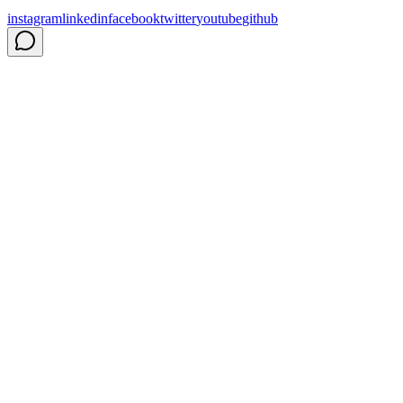
instagram
linkedin
facebook
twitter
youtube
github