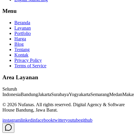
Menu
Beranda
Layanan
Portfolio
Harga
Blog
Tentang
Kontak
Privacy Policy
Terms of Service
Area Layanan
Seluruh
Indonesia
Bandung
Jakarta
Surabaya
Yogyakarta
Semarang
Medan
Makas
©
2026
Nufanas
. All rights reserved. Digital Agency & Software
House Bandung, Jawa Barat.
instagram
linkedin
facebook
twitter
youtube
github