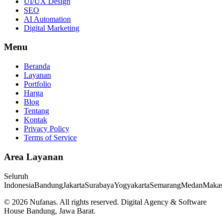
UI/UX Design
SEO
AI Automation
Digital Marketing
Menu
Beranda
Layanan
Portfolio
Harga
Blog
Tentang
Kontak
Privacy Policy
Terms of Service
Area Layanan
Seluruh
Indonesia
Bandung
Jakarta
Surabaya
Yogyakarta
Semarang
Medan
Makas
©
2026
Nufanas
. All rights reserved. Digital Agency & Software
House Bandung, Jawa Barat.