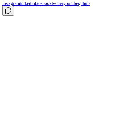
instagram
linkedin
facebook
twitter
youtube
github