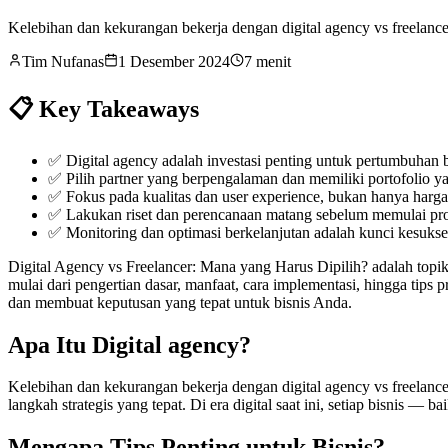
Kelebihan dan kekurangan bekerja dengan digital agency vs freelanc
Tim Nufanas
1 Desember 2024
7 menit
📋 Key Takeaways
✅
Digital agency adalah investasi penting untuk pertumbuhan bi
✅
Pilih partner yang berpengalaman dan memiliki portofolio y
✅
Fokus pada kualitas dan user experience, bukan hanya harg
✅
Lakukan riset dan perencanaan matang sebelum memulai pro
✅
Monitoring dan optimasi berkelanjutan adalah kunci kesuks
Digital Agency vs Freelancer: Mana yang Harus Dipilih? adalah topik
mulai dari pengertian dasar, manfaat, cara implementasi, hingga tip
dan membuat keputusan yang tepat untuk bisnis Anda.
Apa Itu Digital agency?
Kelebihan dan kekurangan bekerja dengan digital agency vs freelan
langkah strategis yang tepat. Di era digital saat ini, setiap bisnis
Mengapa Tips Penting untuk Bisnis?