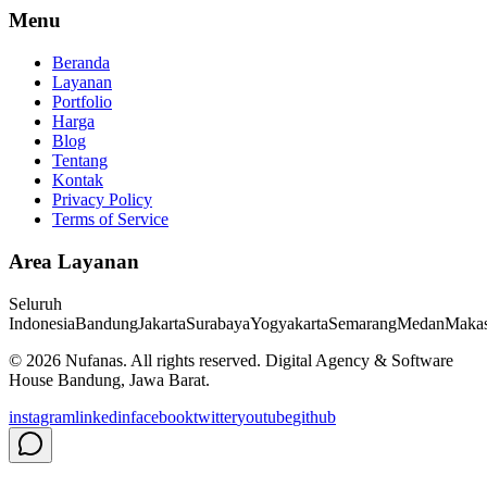
Menu
Beranda
Layanan
Portfolio
Harga
Blog
Tentang
Kontak
Privacy Policy
Terms of Service
Area Layanan
Seluruh
Indonesia
Bandung
Jakarta
Surabaya
Yogyakarta
Semarang
Medan
Makas
©
2026
Nufanas
. All rights reserved. Digital Agency & Software
House Bandung, Jawa Barat.
instagram
linkedin
facebook
twitter
youtube
github