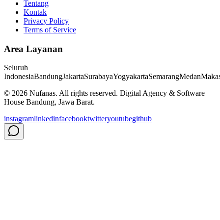
Tentang
Kontak
Privacy Policy
Terms of Service
Area Layanan
Seluruh
Indonesia
Bandung
Jakarta
Surabaya
Yogyakarta
Semarang
Medan
Makas
©
2026
Nufanas
. All rights reserved. Digital Agency & Software
House Bandung, Jawa Barat.
instagram
linkedin
facebook
twitter
youtube
github