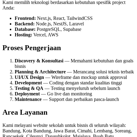
Kami memilih teknologi berdasarkan kebutuhan spesifik project
Anda:
Frontend:
Next.js, React, TailwindCSS
Backend:
Node.js, NestJS, Laravel
Database:
PostgreSQL, Supabase
Hosting:
Vercel, AWS
Proses Pengerjaan
Discovery & Konsultasi
— Memahami kebutuhan dan goals
bisnis
Planning & Architecture
— Merancang solusi teknis terbaik
UI/UX Design
— Wireframe dan mockup untuk approval
Development
— Coding dengan standar kualitas tinggi
Testing & QA
— Testing menyeluruh sebelum launch
Deployment
— Go live dan monitoring
Maintenance
— Support dan perbaikan pasca-launch
Area Layanan
Kami melayani
website sekolah
untuk bisnis di seluruh wilayah:
Bandung, Kota Bandung, Jawa Barat, Cimahi, Lembang, Soreang,
Rancaekek, Cileunyi, Dayeuhkolot, Majalaya, Buah Batu,