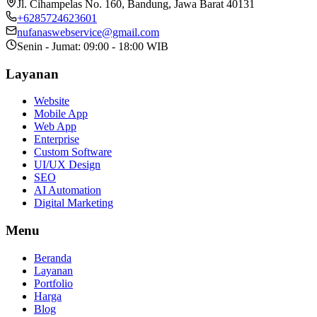
Jl. Cihampelas No. 160
,
Bandung
,
Jawa Barat
40131
+6285724623601
nufanaswebservice@gmail.com
Senin - Jumat: 09:00 - 18:00 WIB
Layanan
Website
Mobile App
Web App
Enterprise
Custom Software
UI/UX Design
SEO
AI Automation
Digital Marketing
Menu
Beranda
Layanan
Portfolio
Harga
Blog