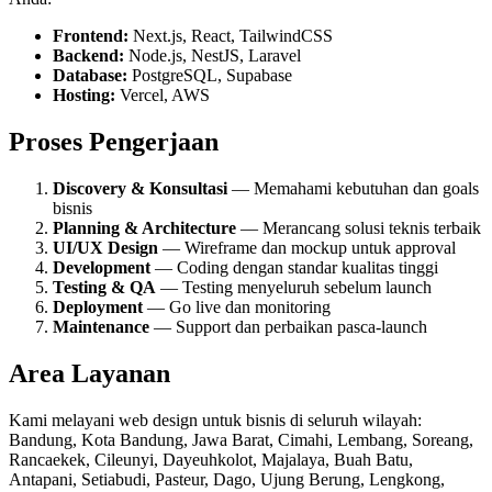
Frontend:
Next.js, React, TailwindCSS
Backend:
Node.js, NestJS, Laravel
Database:
PostgreSQL, Supabase
Hosting:
Vercel, AWS
Proses Pengerjaan
Discovery & Konsultasi
— Memahami kebutuhan dan goals
bisnis
Planning & Architecture
— Merancang solusi teknis terbaik
UI/UX Design
— Wireframe dan mockup untuk approval
Development
— Coding dengan standar kualitas tinggi
Testing & QA
— Testing menyeluruh sebelum launch
Deployment
— Go live dan monitoring
Maintenance
— Support dan perbaikan pasca-launch
Area Layanan
Kami melayani
web design
untuk bisnis di seluruh wilayah:
Bandung, Kota Bandung, Jawa Barat, Cimahi, Lembang, Soreang,
Rancaekek, Cileunyi, Dayeuhkolot, Majalaya, Buah Batu,
Antapani, Setiabudi, Pasteur, Dago, Ujung Berung, Lengkong,