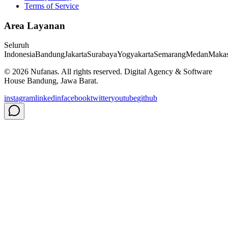
Terms of Service
Area Layanan
Seluruh
Indonesia
Bandung
Jakarta
Surabaya
Yogyakarta
Semarang
Medan
Makas
©
2026
Nufanas
. All rights reserved. Digital Agency & Software
House Bandung, Jawa Barat.
instagram
linkedin
facebook
twitter
youtube
github