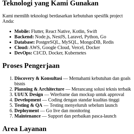
Teknologi yang Kami Gunakan
Kami memilih teknologi berdasarkan kebutuhan spesifik project
Anda:
Mobile:
Flutter, React Native, Kotlin, Swift
Backend:
Node.js, NestJS, Laravel, Python, Go
Database:
PostgreSQL, MySQL, MongoDB, Redis
Cloud:
AWS, Google Cloud, Vercel, Docker
DevOps:
CI/CD, Docker, Kubernetes
Proses Pengerjaan
Discovery & Konsultasi
— Memahami kebutuhan dan goals
bisnis
Planning & Architecture
— Merancang solusi teknis terbaik
UI/UX Design
— Wireframe dan mockup untuk approval
Development
— Coding dengan standar kualitas tinggi
Testing & QA
— Testing menyeluruh sebelum launch
Deployment
— Go live dan monitoring
Maintenance
— Support dan perbaikan pasca-launch
Area Layanan