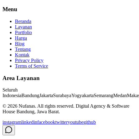
Menu
Beranda
Layanan
Portfolio
Harga
Blog
Tentang
Kontak
Privacy Policy
Terms of Service
Area Layanan
Seluruh
Indonesia
Bandung
Jakarta
Surabaya
Yogyakarta
Semarang
Medan
Makas
©
2026
Nufanas
. All rights reserved. Digital Agency & Software
House Bandung, Jawa Barat.
instagram
linkedin
facebook
twitter
youtube
github