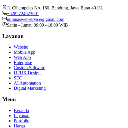
Jl. Cihampelas No. 160
,
Bandung
,
Jawa Barat
40131
+6285724623601
nufanaswebservice@gmail.com
Senin - Jumat: 09:00 - 18:00 WIB
Layanan
Website
Mobile App
Web App
Enterprise
Custom Software
UI/UX Design
SEO
AI Automation
Digital Marketing
Menu
Beranda
Layanan
Portfolio
Harga