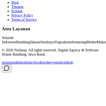
Blog
Tentang
Kontak
Privacy Policy
Terms of Service
Area Layanan
Seluruh
Indonesia
Bandung
Jakarta
Surabaya
Yogyakarta
Semarang
Medan
Makas
©
2026
Nufanas
. All rights reserved. Digital Agency & Software
House Bandung, Jawa Barat.
instagram
linkedin
facebook
twitter
youtube
github