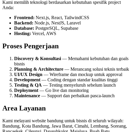
Kami memilih teknologi berdasarkan kebutuhan spesifik project
Anda:
Frontend:
Next.js, React, TailwindCSS
Backend:
Node.js, NestJS, Laravel
Database:
PostgreSQL, Supabase
Hosting:
Vercel, AWS
Proses Pengerjaan
Discovery & Konsultasi
— Memahami kebutuhan dan goals
bisnis
Planning & Architecture
— Merancang solusi teknis terbaik
UI/UX Design
— Wireframe dan mockup untuk approval
Development
— Coding dengan standar kualitas tinggi
Testing & QA
— Testing menyeluruh sebelum launch
Deployment
— Go live dan monitoring
Maintenance
— Support dan perbaikan pasca-launch
Area Layanan
Kami melayani
website bandung
untuk bisnis di seluruh wilayah:
Bandung, Kota Bandung, Jawa Barat, Cimahi, Lembang, Soreang,
Rancaekek, Cileunyi, Dayeuhkolot, Majalaya, Buah Batu,