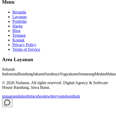
Menu
Beranda
Layanan
Portfolio
Harga
Blog
Tentang
Kontak
Privacy Policy
Terms of Service
Area Layanan
Seluruh
Indonesia
Bandung
Jakarta
Surabaya
Yogyakarta
Semarang
Medan
Makas
©
2026
Nufanas
. All rights reserved. Digital Agency & Software
House Bandung, Jawa Barat.
instagram
linkedin
facebook
twitter
youtube
github