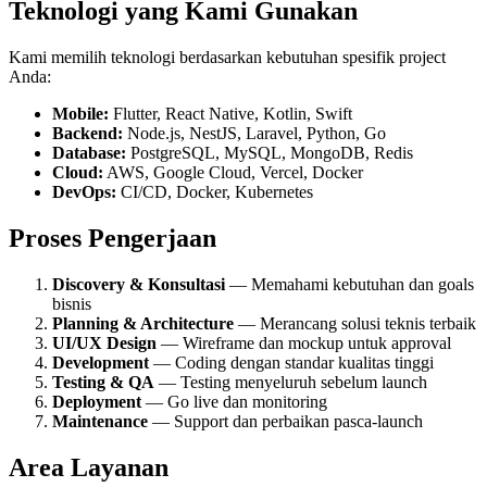
Teknologi yang Kami Gunakan
Kami memilih teknologi berdasarkan kebutuhan spesifik project
Anda:
Mobile:
Flutter, React Native, Kotlin, Swift
Backend:
Node.js, NestJS, Laravel, Python, Go
Database:
PostgreSQL, MySQL, MongoDB, Redis
Cloud:
AWS, Google Cloud, Vercel, Docker
DevOps:
CI/CD, Docker, Kubernetes
Proses Pengerjaan
Discovery & Konsultasi
— Memahami kebutuhan dan goals
bisnis
Planning & Architecture
— Merancang solusi teknis terbaik
UI/UX Design
— Wireframe dan mockup untuk approval
Development
— Coding dengan standar kualitas tinggi
Testing & QA
— Testing menyeluruh sebelum launch
Deployment
— Go live dan monitoring
Maintenance
— Support dan perbaikan pasca-launch
Area Layanan