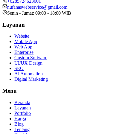
+6285724623601
nufanaswebservice@gmail.com
Senin - Jumat: 09:00 - 18:00 WIB
Layanan
Website
Mobile App
Web App
Enterprise
Custom Software
UI/UX Design
SEO
AI Automation
Digital Marketing
Menu
Beranda
Layanan
Portfolio
Harga
Blog
Tentang