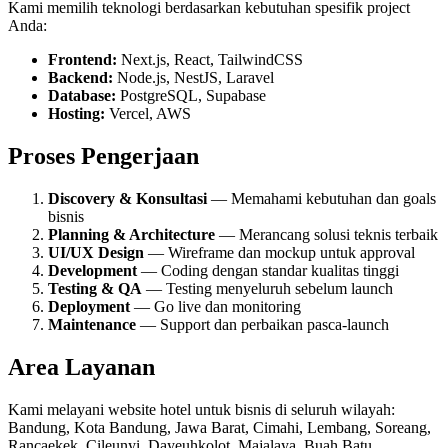
Kami memilih teknologi berdasarkan kebutuhan spesifik project
Anda:
Frontend:
Next.js, React, TailwindCSS
Backend:
Node.js, NestJS, Laravel
Database:
PostgreSQL, Supabase
Hosting:
Vercel, AWS
Proses Pengerjaan
Discovery & Konsultasi
— Memahami kebutuhan dan goals
bisnis
Planning & Architecture
— Merancang solusi teknis terbaik
UI/UX Design
— Wireframe dan mockup untuk approval
Development
— Coding dengan standar kualitas tinggi
Testing & QA
— Testing menyeluruh sebelum launch
Deployment
— Go live dan monitoring
Maintenance
— Support dan perbaikan pasca-launch
Area Layanan
Kami melayani
website hotel
untuk bisnis di seluruh wilayah:
Bandung, Kota Bandung, Jawa Barat, Cimahi, Lembang, Soreang,
Rancaekek, Cileunyi, Dayeuhkolot, Majalaya, Buah Batu,