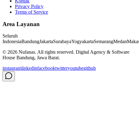
Kontak
Privacy Policy
Terms of Service
Area Layanan
Seluruh
Indonesia
Bandung
Jakarta
Surabaya
Yogyakarta
Semarang
Medan
Makas
©
2026
Nufanas
. All rights reserved. Digital Agency & Software
House Bandung, Jawa Barat.
instagram
linkedin
facebook
twitter
youtube
github