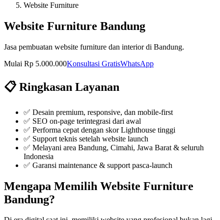
Website Furniture
Website Furniture Bandung
Jasa pembuatan website furniture dan interior di Bandung.
Mulai Rp 5.000.000
Konsultasi Gratis
WhatsApp
📋 Ringkasan Layanan
✅
Desain premium, responsive, dan mobile-first
✅
SEO on-page terintegrasi dari awal
✅
Performa cepat dengan skor Lighthouse tinggi
✅
Support teknis setelah website launch
✅ Melayani area Bandung, Cimahi, Jawa Barat & seluruh
Indonesia
✅ Garansi maintenance & support pasca-launch
Mengapa Memilih
Website Furniture
Bandung
?
Di era digital saat ini, memiliki
website
yang profesional bukan lagi