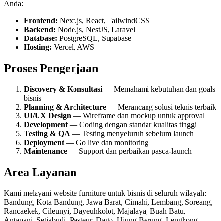
Anda:
Frontend:
Next.js, React, TailwindCSS
Backend:
Node.js, NestJS, Laravel
Database:
PostgreSQL, Supabase
Hosting:
Vercel, AWS
Proses Pengerjaan
Discovery & Konsultasi
— Memahami kebutuhan dan goals
bisnis
Planning & Architecture
— Merancang solusi teknis terbaik
UI/UX Design
— Wireframe dan mockup untuk approval
Development
— Coding dengan standar kualitas tinggi
Testing & QA
— Testing menyeluruh sebelum launch
Deployment
— Go live dan monitoring
Maintenance
— Support dan perbaikan pasca-launch
Area Layanan
Kami melayani
website furniture
untuk bisnis di seluruh wilayah:
Bandung, Kota Bandung, Jawa Barat, Cimahi, Lembang, Soreang,
Rancaekek, Cileunyi, Dayeuhkolot, Majalaya, Buah Batu,
Antapani, Setiabudi, Pasteur, Dago, Ujung Berung, Lengkong,