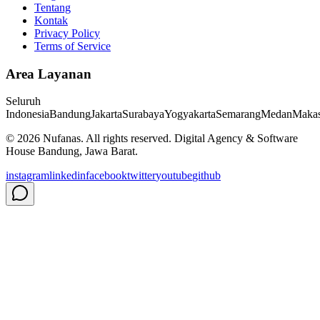
Tentang
Kontak
Privacy Policy
Terms of Service
Area Layanan
Seluruh
Indonesia
Bandung
Jakarta
Surabaya
Yogyakarta
Semarang
Medan
Makas
©
2026
Nufanas
. All rights reserved. Digital Agency & Software
House Bandung, Jawa Barat.
instagram
linkedin
facebook
twitter
youtube
github