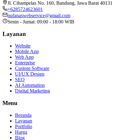
Jl. Cihampelas No. 160
,
Bandung
,
Jawa Barat
40131
+6285724623601
nufanaswebservice@gmail.com
Senin - Jumat: 09:00 - 18:00 WIB
Layanan
Website
Mobile App
Web App
Enterprise
Custom Software
UI/UX Design
SEO
AI Automation
Digital Marketing
Menu
Beranda
Layanan
Portfolio
Harga
Blog