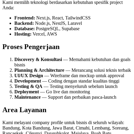
Kami memilih teknologi berdasarkan kebutuhan spesifik project
Anda:
Frontend:
Next.js, React, TailwindCSS
Backend:
Node.js, NestJS, Laravel
Database:
PostgreSQL, Supabase
Hosting:
Vercel, AWS
Proses Pengerjaan
Discovery & Konsultasi
— Memahami kebutuhan dan goals
bisnis
Planning & Architecture
— Merancang solusi teknis terbaik
UI/UX Design
— Wireframe dan mockup untuk approval
Development
— Coding dengan standar kualitas tinggi
Testing & QA
— Testing menyeluruh sebelum launch
Deployment
— Go live dan monitoring
Maintenance
— Support dan perbaikan pasca-launch
Area Layanan
Kami melayani
company profile
untuk bisnis di seluruh wilayah:
Bandung, Kota Bandung, Jawa Barat, Cimahi, Lembang, Soreang,
Rancaekek, Cileunyi, Dayeuhkolot, Majalaya, Buah Batu,