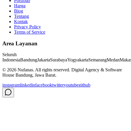
Portfolio
Harga
Blog
Tentang
Kontak
Privacy Policy
Terms of Service
Area Layanan
Seluruh
Indonesia
Bandung
Jakarta
Surabaya
Yogyakarta
Semarang
Medan
Makas
©
2026
Nufanas
. All rights reserved. Digital Agency & Software
House Bandung, Jawa Barat.
instagram
linkedin
facebook
twitter
youtube
github