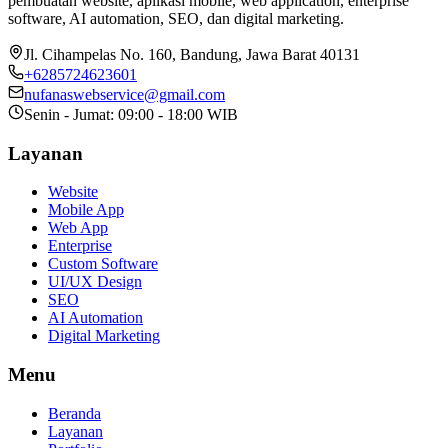
pembuatan website, aplikasi mobile, web application, enterprise
software, AI automation, SEO, dan digital marketing.
Jl. Cihampelas No. 160
,
Bandung
,
Jawa Barat
40131
+6285724623601
nufanaswebservice@gmail.com
Senin - Jumat: 09:00 - 18:00 WIB
Layanan
Website
Mobile App
Web App
Enterprise
Custom Software
UI/UX Design
SEO
AI Automation
Digital Marketing
Menu
Beranda
Layanan