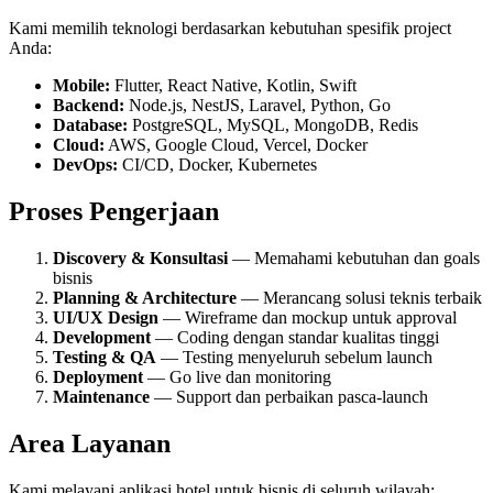
Kami memilih teknologi berdasarkan kebutuhan spesifik project
Anda:
Mobile:
Flutter, React Native, Kotlin, Swift
Backend:
Node.js, NestJS, Laravel, Python, Go
Database:
PostgreSQL, MySQL, MongoDB, Redis
Cloud:
AWS, Google Cloud, Vercel, Docker
DevOps:
CI/CD, Docker, Kubernetes
Proses Pengerjaan
Discovery & Konsultasi
— Memahami kebutuhan dan goals
bisnis
Planning & Architecture
— Merancang solusi teknis terbaik
UI/UX Design
— Wireframe dan mockup untuk approval
Development
— Coding dengan standar kualitas tinggi
Testing & QA
— Testing menyeluruh sebelum launch
Deployment
— Go live dan monitoring
Maintenance
— Support dan perbaikan pasca-launch
Area Layanan
Kami melayani
aplikasi hotel
untuk bisnis di seluruh wilayah: