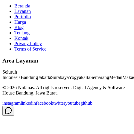
Beranda
Layanan
Portfolio
Harga
Blog
Tentang
Kontak
Privacy Policy
Terms of Service
Area Layanan
Seluruh
Indonesia
Bandung
Jakarta
Surabaya
Yogyakarta
Semarang
Medan
Makas
©
2026
Nufanas
. All rights reserved. Digital Agency & Software
House Bandung, Jawa Barat.
instagram
linkedin
facebook
twitter
youtube
github