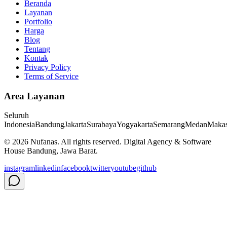
Beranda
Layanan
Portfolio
Harga
Blog
Tentang
Kontak
Privacy Policy
Terms of Service
Area Layanan
Seluruh
Indonesia
Bandung
Jakarta
Surabaya
Yogyakarta
Semarang
Medan
Makas
©
2026
Nufanas
. All rights reserved. Digital Agency & Software
House Bandung, Jawa Barat.
instagram
linkedin
facebook
twitter
youtube
github