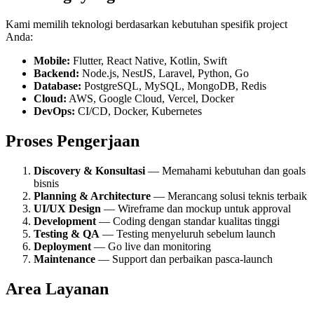
Kami memilih teknologi berdasarkan kebutuhan spesifik project
Anda:
Mobile:
Flutter, React Native, Kotlin, Swift
Backend:
Node.js, NestJS, Laravel, Python, Go
Database:
PostgreSQL, MySQL, MongoDB, Redis
Cloud:
AWS, Google Cloud, Vercel, Docker
DevOps:
CI/CD, Docker, Kubernetes
Proses Pengerjaan
Discovery & Konsultasi
— Memahami kebutuhan dan goals
bisnis
Planning & Architecture
— Merancang solusi teknis terbaik
UI/UX Design
— Wireframe dan mockup untuk approval
Development
— Coding dengan standar kualitas tinggi
Testing & QA
— Testing menyeluruh sebelum launch
Deployment
— Go live dan monitoring
Maintenance
— Support dan perbaikan pasca-launch
Area Layanan